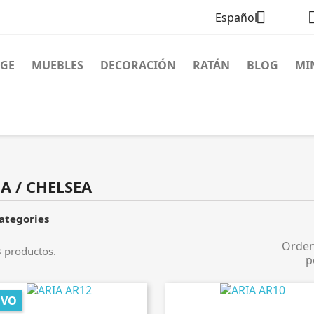

Español
AGE
MUEBLES
DECORACIÓN
RATÁN
BLOG
MI
A / CHELSEA
ategories
Orde
 productos.
p
EVO