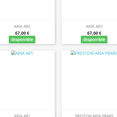
ARIA AR2
ARIA AR3


Vista rápida
Vista rápida
67,00 €
67,00 €
disponible
disponible
ARIA AR1
PRESTON ARIA PRAR5
Vista rápida
Vista rápida