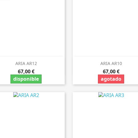
ARIA AR12
ARIA AR10


Vista rápida
Vista rápida
67,00 €
67,00 €
disponible
agotado