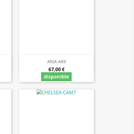
ARIA AR9

Vista rápida
67,00 €
disponible