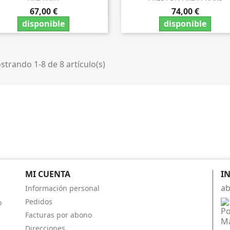


67,00 €
74,00 €
disponible
disponible
trando 1-8 de 8 artículo(s)
MI CUENTA
I
ab
Información personal
Pedidos
o
Po
Facturas por abono
Má
Direcciones