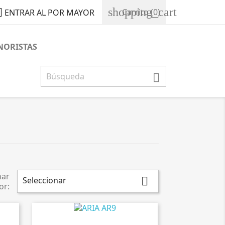
shopping_cart

Carrito
(0)
ENTRAR AL POR MAYOR
NORISTAS

nar
Seleccionar

or: